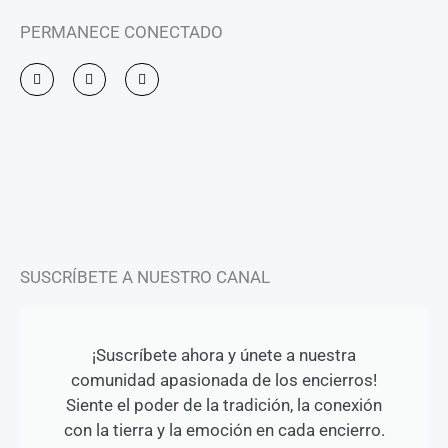
PERMANECE CONECTADO
I
F
Y
n
a
o
s
c
u
t
e
t
a
b
u
g
o
b
r
o
e
a
k
m
-
f
SUSCRÍBETE A NUESTRO CANAL
¡Suscríbete ahora y únete a nuestra
comunidad apasionada de los encierros!
Siente el poder de la tradición, la conexión
con la tierra y la emoción en cada encierro.