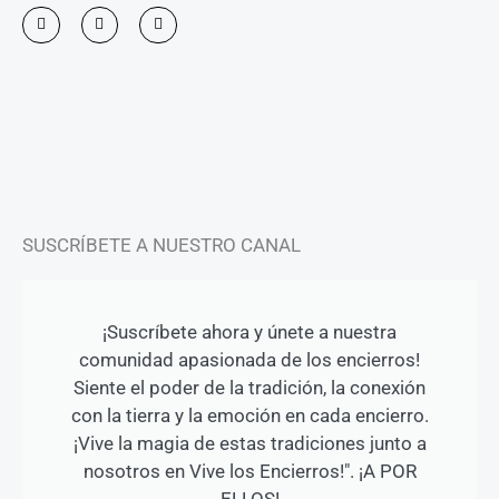
I
F
Y
n
a
o
s
c
u
t
e
t
a
b
u
g
o
b
r
o
e
a
k
m
-
f
SUSCRÍBETE A NUESTRO CANAL
¡Suscríbete ahora y únete a nuestra
comunidad apasionada de los encierros!
Siente el poder de la tradición, la conexión
con la tierra y la emoción en cada encierro.
¡Vive la magia de estas tradiciones junto a
nosotros en Vive los Encierros!". ¡A POR