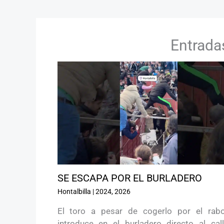
Entrada
SE ESCAPA POR EL BURLADERO
Hontalbilla
|
2024
,
2026
El toro a pesar de cogerlo por el rab
introduce en el burladero directo al call