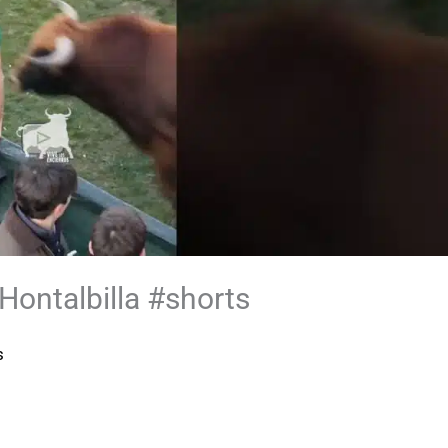
ontalbilla #shorts
s