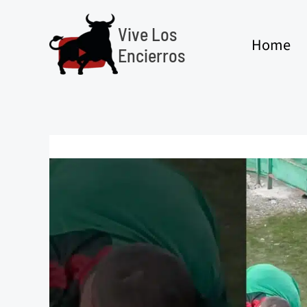
Ir
al
Vive Los
Home
contenido
Encierros