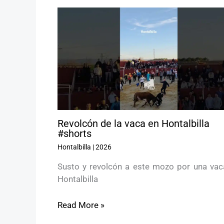
Revolcón de la vaca en Hontalbilla
#shorts
Hontalbilla
|
2026
Susto y revolcón a este mozo por una vac
Hontalbilla
Read More »