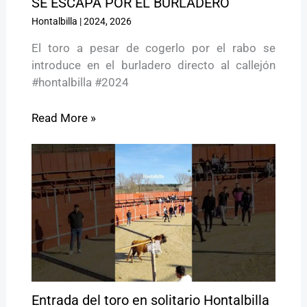
SE ESCAPA POR EL BURLADERO
Hontalbilla
|
2024
,
2026
El toro a pesar de cogerlo por el rabo se
introduce en el burladero directo al callejón
#hontalbilla #2024
Read More »
Entrada del toro en solitario Hontalbilla