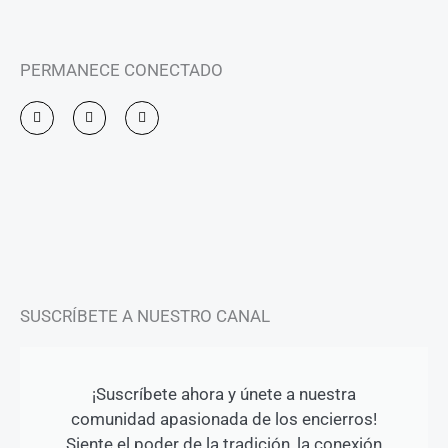
PERMANECE CONECTADO
I
F
Y
n
a
o
s
c
u
t
e
t
a
b
u
g
o
b
r
o
e
a
k
m
-
f
SUSCRÍBETE A NUESTRO CANAL
¡Suscríbete ahora y únete a nuestra
comunidad apasionada de los encierros!
Siente el poder de la tradición, la conexión