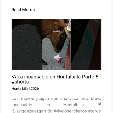
Read More »
Vaca incansable en Hontalbilla Parte 5
#shorts
Hontalbilla
|
2026
Los mozos juegan con una vaca muy brava
incansable en Hontalbilla 🎥
@javigonzalezgarrido #vivelosencierros #toros