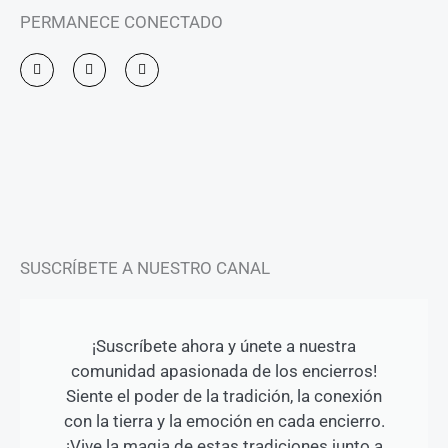
PERMANECE CONECTADO
I
F
Y
n
a
o
s
c
u
t
e
t
a
b
u
g
o
b
r
o
e
a
k
m
-
f
SUSCRÍBETE A NUESTRO CANAL
¡Suscríbete ahora y únete a nuestra
comunidad apasionada de los encierros!
Siente el poder de la tradición, la conexión
con la tierra y la emoción en cada encierro.
¡Vive la magia de estas tradiciones junto a