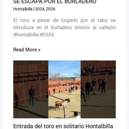
SE ESCAPA POR EL BURLADERO
Hontalbilla
|
2024
,
2026
El toro a pesar de cogerlo por el rabo se
introduce en el burladero directo al callejón
#hontalbilla #2024
Read More »
Entrada del toro en solitario Hontalbilla