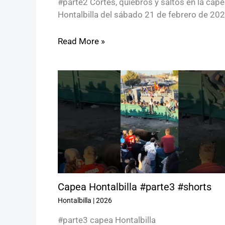
#parte2 Cortes, quiebros y saltos en la cap
Hontalbilla del sábado 21 de febrero de 20
Read More »
Capea Hontalbilla #parte3 #shorts
Hontalbilla
|
2026
#parte3 capea Hontalbilla