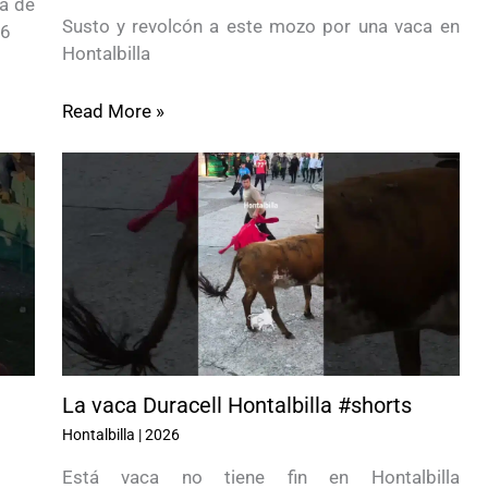
ea de
Susto y revolcón a este mozo por una vaca en
26
Hontalbilla
Read More »
La vaca Duracell Hontalbilla #shorts
Hontalbilla
|
2026
Está vaca no tiene fin en Hontalbilla