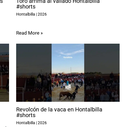
s
Toro arrima al vallado Hontalbilla
#shorts
Hontalbilla
|
2026
Read More »
Revolcón de la vaca en Hontalbilla
#shorts
Hontalbilla
|
2026