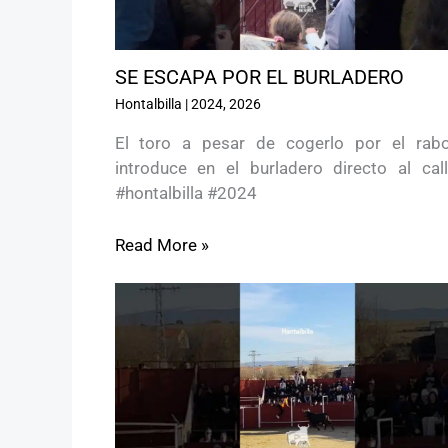
SE ESCAPA POR EL BURLADERO
Hontalbilla
|
2024
,
2026
El toro a pesar de cogerlo por el rab
introduce en el burladero directo al call
#hontalbilla #2024
Read More »