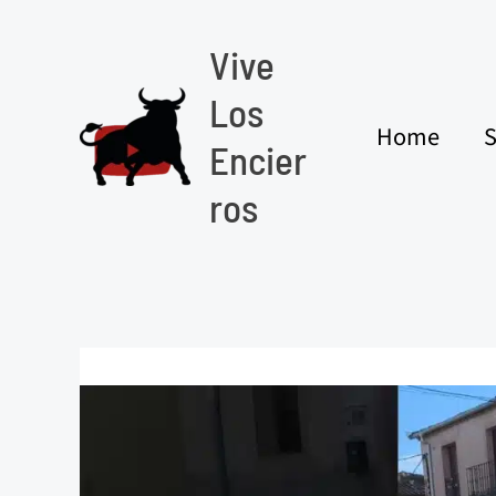
Ir
al
Vive
contenido
Los
Home
S
Encier
ros