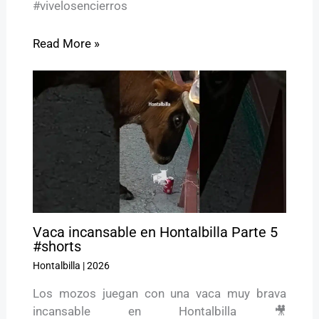
#vivelosencierros
Read More »
Vaca incansable en Hontalbilla Parte 5
#shorts
Hontalbilla
|
2026
Los mozos juegan con una vaca muy brava
incansable en Hontalbilla 🎥