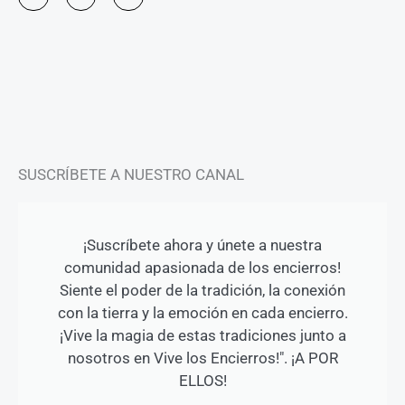
s
c
u
t
e
t
a
b
u
g
o
b
r
o
e
a
k
m
-
f
SUSCRÍBETE A NUESTRO CANAL
¡Suscríbete ahora y únete a nuestra
comunidad apasionada de los encierros!
Siente el poder de la tradición, la conexión
con la tierra y la emoción en cada encierro.
¡Vive la magia de estas tradiciones junto a
nosotros en Vive los Encierros!". ¡A POR
ELLOS!