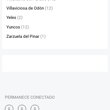
Villaviciosa de Odón
(12)
Yeles
(2)
Yuncos
(12)
Zarzuela del Pinar
(1)
PERMANECE CONECTADO
I
F
Y
n
a
o