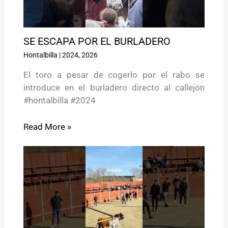
SE ESCAPA POR EL BURLADERO
Hontalbilla
|
2024
,
2026
El toro a pesar de cogerlo por el rabo se
introduce en el burladero directo al callejón
#hontalbilla #2024
Read More »