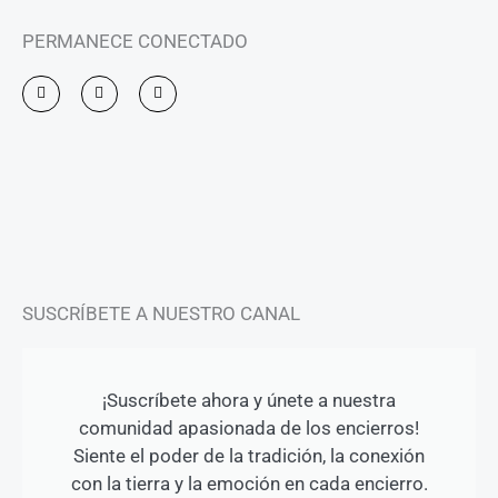
PERMANECE CONECTADO
I
F
Y
n
a
o
s
c
u
t
e
t
a
b
u
g
o
b
r
o
e
a
k
m
-
f
SUSCRÍBETE A NUESTRO CANAL
¡Suscríbete ahora y únete a nuestra
comunidad apasionada de los encierros!
Siente el poder de la tradición, la conexión
con la tierra y la emoción en cada encierro.