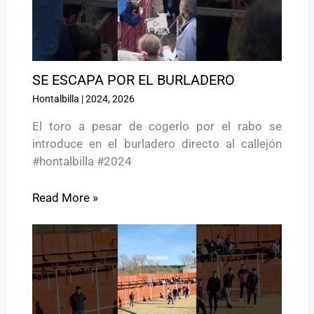
SE ESCAPA POR EL BURLADERO
Hontalbilla
|
2024
,
2026
El toro a pesar de cogerlo por el rabo se
introduce en el burladero directo al callejón
#hontalbilla #2024
Read More »