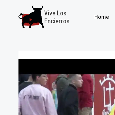
Ir
al
Vive Los
Home
contenido
Encierros