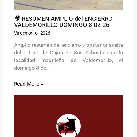
🎥 RESUMEN AMPLIO del ENCIERRO
VALDEMORILLO DOMINGO 8-02-26
Valdemorillo
|
2026
Amplio resumen del encierro y posterior suelta
del I Toro de Cajón de San Sebastián en la
localidad madrileña de Valdemorillo, el
domingo 8 de…
Read More »