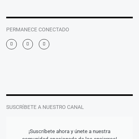
PERMANECE CONECTADO
I
F
Y
n
a
o
s
c
u
t
e
t
a
b
u
g
o
b
r
o
e
a
k
m
-
f
SUSCRÍBETE A NUESTRO CANAL
¡Suscríbete ahora y únete a nuestra