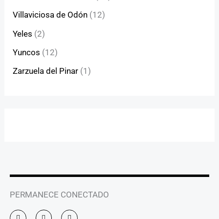
Villaviciosa de Odón
(12)
Yeles
(2)
Yuncos
(12)
Zarzuela del Pinar
(1)
PERMANECE CONECTADO
I
F
Y