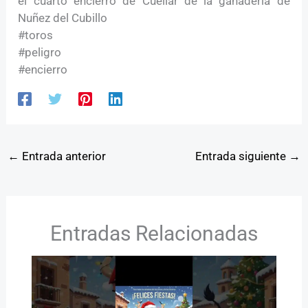
el cuarto encierro de Cuéllar de la ganadería de
Nuñez del Cubillo
#toros
#peligro
#encierro
←
Entrada anterior
Entrada siguiente
→
Entradas Relacionadas