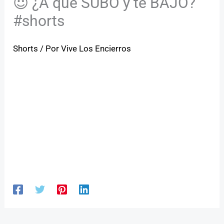
😈 ¿A qué SUBO y te BAJO?
#shorts
Shorts
/ Por
Vive Los Encierros