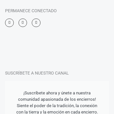
PERMANECE CONECTADO
I
F
Y
n
a
o
s
c
u
t
e
t
a
b
u
g
o
b
r
o
e
a
k
m
-
f
SUSCRÍBETE A NUESTRO CANAL
¡Suscríbete ahora y únete a nuestra
comunidad apasionada de los encierros!
Siente el poder de la tradición, la conexión
con la tierra y la emoción en cada encierro.