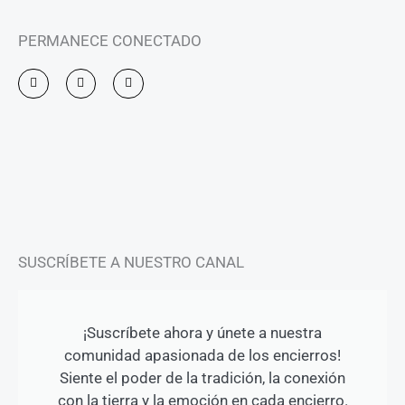
PERMANECE CONECTADO
I
F
Y
n
a
o
s
c
u
t
e
t
a
b
u
g
o
b
r
o
e
a
k
m
-
f
SUSCRÍBETE A NUESTRO CANAL
¡Suscríbete ahora y únete a nuestra
comunidad apasionada de los encierros!
Siente el poder de la tradición, la conexión
con la tierra y la emoción en cada encierro.