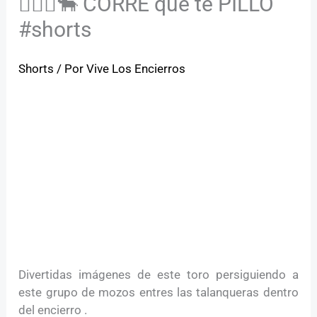
🏃🏻‍♂️🐂 CORRE que te PILLO
#shorts
Shorts
/ Por
Vive Los Encierros
Divertidas imágenes de este toro persiguiendo a
este grupo de mozos entres las talanqueras dentro
del encierro .