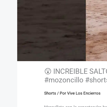
😲 INCREIBLE SAL
#mozoncillo #short
Shorts
/ Por
Vive Los Encierros
Maravíllate con la espectacular ha