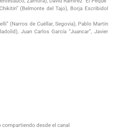
uentesaúco, Zamora), David Ramírez “El Peque”
Chikitín” (Belmonte del Tajo), Borja Escribidol
lli” (Narros de Cuéllar, Segovia), Pablo Martín
lladolid), Juan Carlos García “Juancar”, Javier
o compartiendo desde el canal