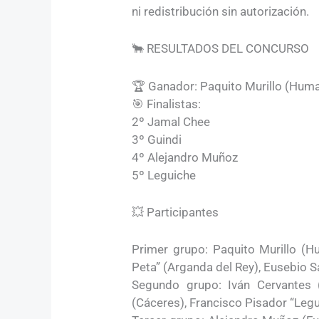
ni redistribución sin autorización.
🐂 RESULTADOS DEL CONCURSO
🏆 Ganador: Paquito Murillo (Hum
🎯 Finalistas:
2º Jamal Chee
3º Guindi
4º Alejandro Muñoz
5º Leguiche
💥 Participantes
Primer grupo: Paquito Murillo (H
Peta” (Arganda del Rey), Eusebio S
Segundo grupo: Iván Cervantes (
(Cáceres), Francisco Pisador “Leg