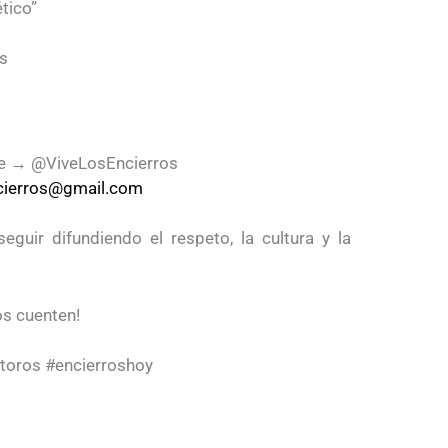
tico”
os
be → @ViveLosEncierros
ncierros@gmail.com
guir difundiendo el respeto, la cultura y la
los cuenten!
toros #encierroshoy