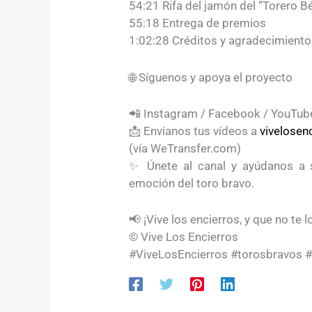
54:21 Rifa del jamón del “Torero Bé
55:18 Entrega de premios
1:02:28 Créditos y agradecimient
🌐 Síguenos y apoya el proyecto
📲 Instagram / Facebook / YouTu
📩 Envíanos tus vídeos a
vivelose
(vía WeTransfer.com)
✨ Únete al canal y ayúdanos a se
emoción del toro bravo.
📢 ¡Vive los encierros, y que no te 
© Vive Los Encierros
#ViveLosEncierros #torosbravos #