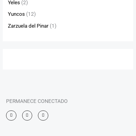
Yeles
(2)
Yuncos
(12)
Zarzuela del Pinar
(1)
PERMANECE CONECTADO
I
F
Y
n
a
o
s
c
u
t
e
t
a
b
u
g
o
b