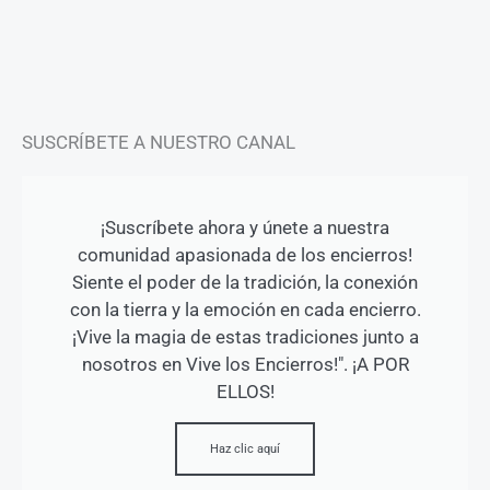
r
o
e
a
k
m
-
f
SUSCRÍBETE A NUESTRO CANAL
¡Suscríbete ahora y únete a nuestra
comunidad apasionada de los encierros!
Siente el poder de la tradición, la conexión
con la tierra y la emoción en cada encierro.
¡Vive la magia de estas tradiciones junto a
nosotros en Vive los Encierros!". ¡A POR
ELLOS!
Haz clic aquí