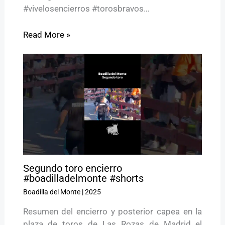
#vivelosencierros #torosbravos…
Read More »
Segundo toro encierro
#boadilladelmonte #shorts
Boadilla del Monte
|
2025
Resumen del encierro y posterior capea en la
plaza de toros de Las Rozas de Madrid el