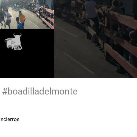
o #boadilladelmonte
Encierros