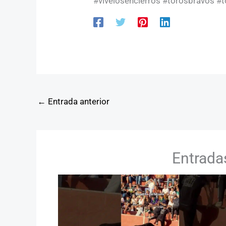
#vivelosencierros #torosbravos #
←
Entrada anterior
Entrada