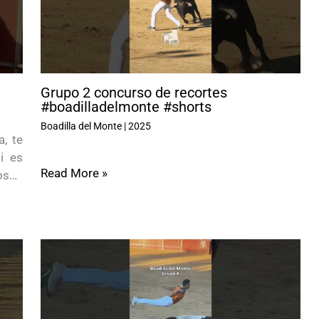
Grupo 2 concurso de recortes
#boadilladelmonte #shorts
Boadilla del Monte
|
2025
, te
i es
Read More »
ros…