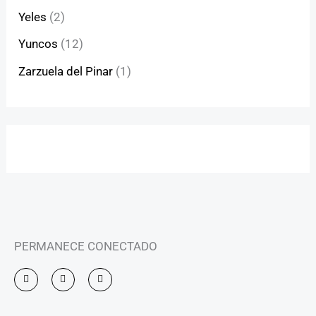
Yeles
(2)
Yuncos
(12)
Zarzuela del Pinar
(1)
PERMANECE CONECTADO
I
F
Y
n
a
o
s
c
u
t
e
t
a
b
u