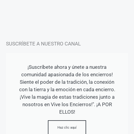
g
o
b
r
o
e
a
k
m
-
f
SUSCRÍBETE A NUESTRO CANAL
¡Suscríbete ahora y únete a nuestra
comunidad apasionada de los encierros!
Siente el poder de la tradición, la conexión
con la tierra y la emoción en cada encierro.
¡Vive la magia de estas tradiciones junto a
nosotros en Vive los Encierros!". ¡A POR
ELLOS!
Haz clic aquí