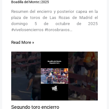
Boadilla del Monte
|
2025
Resumen del encierro y posterior capea en la
plaza de toros de Las Rozas de Madrid el
domingo 5 de octubre de 2025
#vivelosencierros #torosbravos…
Read More »
Segundo toro encierro