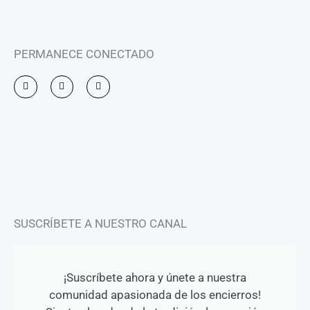
PERMANECE CONECTADO
I
F
Y
n
a
o
s
c
u
t
e
t
a
b
u
g
o
b
r
o
e
a
k
m
-
f
SUSCRÍBETE A NUESTRO CANAL
¡Suscríbete ahora y únete a nuestra
comunidad apasionada de los encierros!