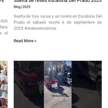
VE
Suelta de reses Escalona Del Prado 2025
Blog
|
2025
Suelta de tres vacas y un torete en Escalona Del
.400
Prado el sábado noche 6 de septiembre de
 fans
2025 #vivelosencierros
s el
Read More »