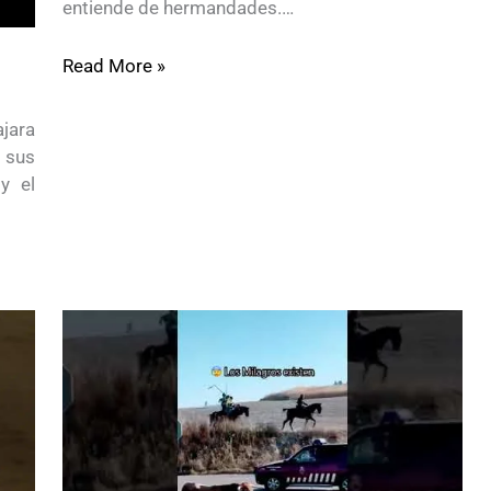
entiende de hermandades.…
Read More »
jara
 sus
y el