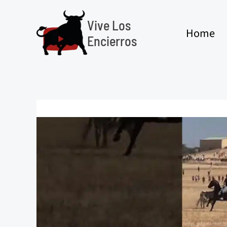
Ir
al
Vive Los
Home
contenido
Encierros