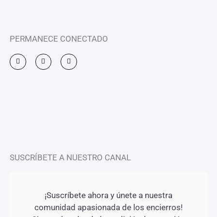
PERMANECE CONECTADO
I
F
Y
n
a
o
s
c
u
t
e
t
a
b
u
g
o
b
r
o
e
a
k
m
-
f
SUSCRÍBETE A NUESTRO CANAL
¡Suscríbete ahora y únete a nuestra
comunidad apasionada de los encierros!