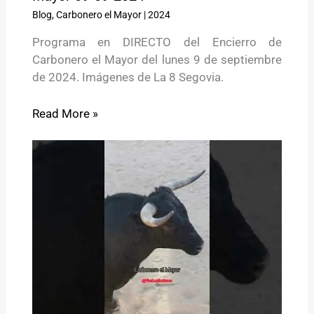
Blog
,
Carbonero el Mayor
|
2024
Programa en DIRECTO del Encierro de
Carbonero el Mayor del lunes 9 de septiembre
de 2024. Imágenes de La 8 Segovia.
Read More »