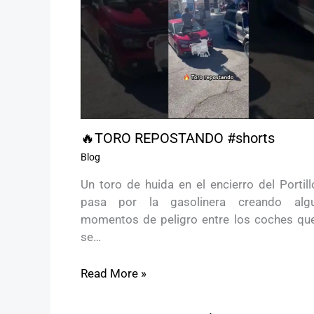
🔥TORO REPOSTANDO #shorts
Blog
Un toro de huida en el encierro del Portil
pasa por la gasolinera creando alg
momentos de peligro entre los coches que 
se…
Read More »