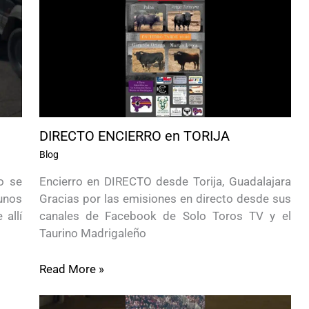
DIRECTO ENCIERRO en TORIJA
Blog
lo se
Encierro en DIRECTO desde Torija, Guadalajara
unos
Gracias por las emisiones en directo desde sus
allí
canales de Facebook de Solo Toros TV y el
Taurino Madrigaleño
Read More »