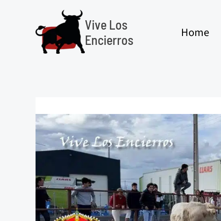
Ir
al
Vive Los
Home
contenido
Encierros