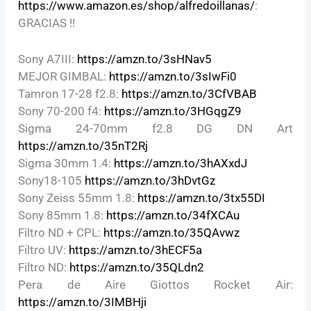
https://www.amazon.es/shop/alfredoillanas/
:
GRACIAS !!
Sony A7III:
https://amzn.to/3sHNav5
MEJOR GIMBAL:
https://amzn.to/3sIwFi0
Tamron 17-28 f2.8:
https://amzn.to/3CfVBAB
Sony 70-200 f4:
https://amzn.to/3HGqgZ9
Sigma 24-70mm f2.8 DG DN Art
https://amzn.to/35nT2Rj
Sigma 30mm 1.4:
https://amzn.to/3hAXxdJ
Sony18-105
https://amzn.to/3hDvtGz
Sony Zeiss 55mm 1.8:
https://amzn.to/3tx55DI
Sony 85mm 1.8:
https://amzn.to/34fXCAu
Filtro ND + CPL:
https://amzn.to/35QAvwz
Filtro UV:
https://amzn.to/3hECF5a
Filtro ND:
https://amzn.to/35QLdn2
Pera de Aire Giottos Rocket Air:
https://amzn.to/3IMBHji