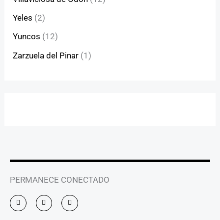
Yeles
(2)
Yuncos
(12)
Zarzuela del Pinar
(1)
PERMANECE CONECTADO
I
F
Y
n
a
o
s
c
u
t
e
t