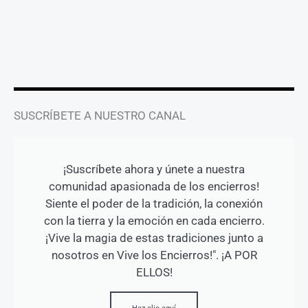
a
b
u
g
o
b
r
o
e
a
k
m
-
f
SUSCRÍBETE A NUESTRO CANAL
¡Suscríbete ahora y únete a nuestra
comunidad apasionada de los encierros!
Siente el poder de la tradición, la conexión
con la tierra y la emoción en cada encierro.
¡Vive la magia de estas tradiciones junto a
nosotros en Vive los Encierros!". ¡A POR
ELLOS!