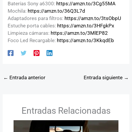
Baterías Sony a6300:
https://amzn.to/3Cg55MA
Mochila:
https://amzn.to/36Q3L7d
Adaptadores para filtros:
https://amzn.to/3tsObpU
Estuche porta cables:
https://amzn.to/3HFgkPx
Limpieza cámaras:
https://amzn.to/3MlEP82
Foco Led Recargable:
https://amzn.to/3KkqdEb
←
Entrada anterior
Entrada siguiente
→
Entradas Relacionadas