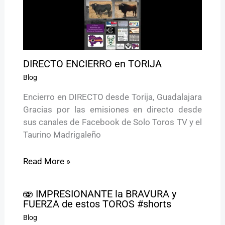
DIRECTO ENCIERRO en TORIJA
Blog
Encierro en DIRECTO desde Torija, Guadalajara
Gracias por las emisiones en directo desde
sus canales de Facebook de Solo Toros TV y el
Taurino Madrigaleño
Read More »
🫨 IMPRESIONANTE la BRAVURA y
FUERZA de estos TOROS #shorts
Blog