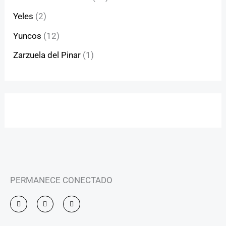
Yeles
(2)
Yuncos
(12)
Zarzuela del Pinar
(1)
PERMANECE CONECTADO
I
F
Y
n
a
o
s
c
u
t
e
t