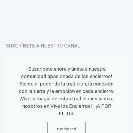
a
b
u
g
o
b
r
o
e
a
k
m
-
f
SUSCRÍBETE A NUESTRO CANAL
¡Suscríbete ahora y únete a nuestra
comunidad apasionada de los encierros!
Siente el poder de la tradición, la conexión
con la tierra y la emoción en cada encierro.
¡Vive la magia de estas tradiciones junto a
nosotros en Vive los Encierros!". ¡A POR
ELLOS!
Haz clic aquí