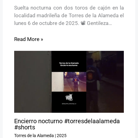
Suelta nocturna con dos toros de cajón en la
localidad madrileña de Torres de la Alameda el
lunes 6 de octubre de 2025. 📽️ Gentileza…
Read More »
Encierro nocturno #torresdelaalameda
#shorts
Torres de la Alameda
|
2025