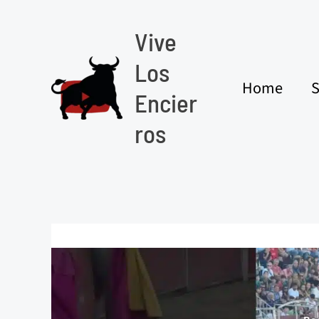
Ir
al
Vive
contenido
Los
Home
S
Encier
ros