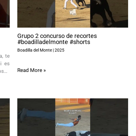
Grupo 2 concurso de recortes
#boadilladelmonte #shorts
Boadilla del Monte
|
2025
, te
i es
Read More »
ros…