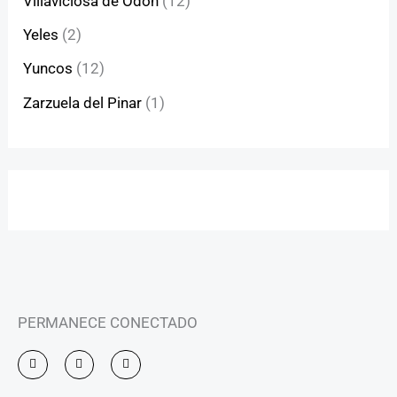
Villaviciosa de Odón
(12)
Yeles
(2)
Yuncos
(12)
Zarzuela del Pinar
(1)
PERMANECE CONECTADO
I
F
Y
n
a
o
s
c
u
t
e
t