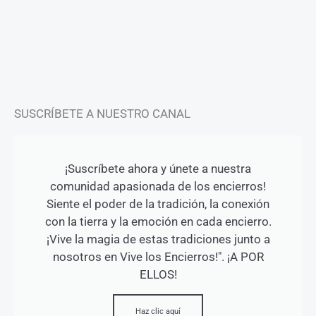
a
b
u
g
o
b
r
o
e
a
k
m
-
f
SUSCRÍBETE A NUESTRO CANAL
¡Suscríbete ahora y únete a nuestra
comunidad apasionada de los encierros!
Siente el poder de la tradición, la conexión
con la tierra y la emoción en cada encierro.
¡Vive la magia de estas tradiciones junto a
nosotros en Vive los Encierros!". ¡A POR
ELLOS!
Haz clic aquí