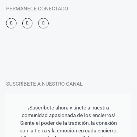
PERMANECE CONECTADO
I
F
Y
n
a
o
s
c
u
t
e
t
a
b
u
g
o
b
r
o
e
a
k
m
-
f
SUSCRÍBETE A NUESTRO CANAL
¡Suscríbete ahora y únete a nuestra
comunidad apasionada de los encierros!
Siente el poder de la tradición, la conexión
con la tierra y la emoción en cada encierro.