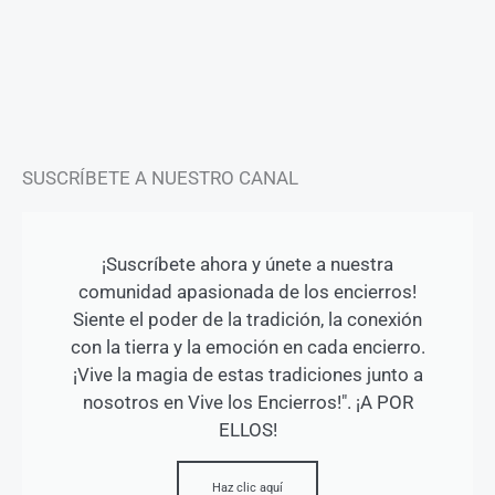
a
b
u
g
o
b
r
o
e
a
k
m
-
f
SUSCRÍBETE A NUESTRO CANAL
¡Suscríbete ahora y únete a nuestra
comunidad apasionada de los encierros!
Siente el poder de la tradición, la conexión
con la tierra y la emoción en cada encierro.
¡Vive la magia de estas tradiciones junto a
nosotros en Vive los Encierros!". ¡A POR
ELLOS!
Haz clic aquí