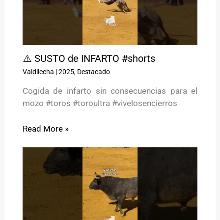
⚠️ SUSTO de INFARTO #shorts
Valdilecha
|
2025
,
Destacado
Cogida de infarto sin consecuencias para el
mozo #toros #toroultra #vivelosencierros
Read More »