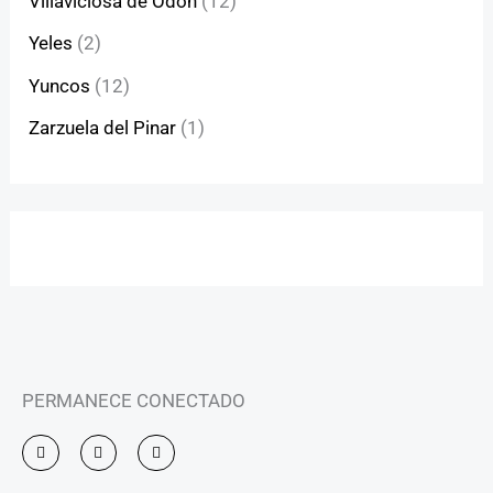
Villaviciosa de Odón
(12)
Yeles
(2)
Yuncos
(12)
Zarzuela del Pinar
(1)
PERMANECE CONECTADO
I
F
Y
n
a
o
s
c
u
t
e
t