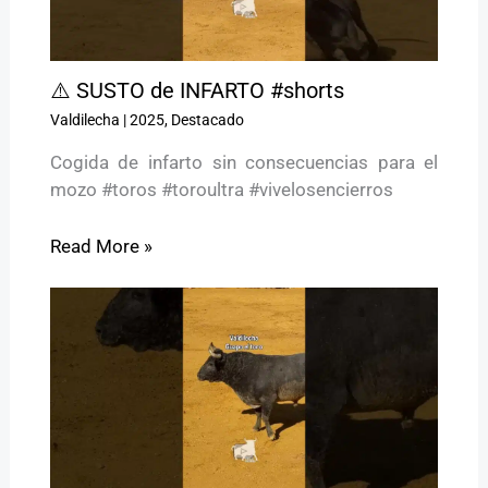
⚠️ SUSTO de INFARTO #shorts
Valdilecha
|
2025
,
Destacado
Cogida de infarto sin consecuencias para el
mozo #toros #toroultra #vivelosencierros
Read More »