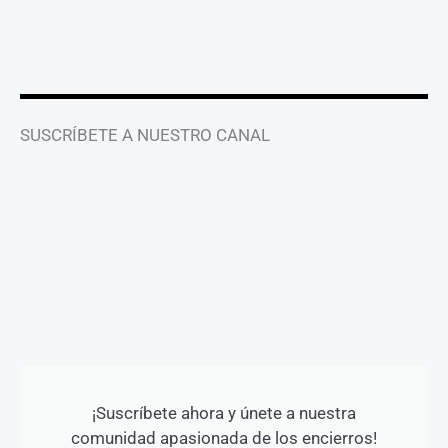
r
o
e
a
k
m
-
f
SUSCRÍBETE A NUESTRO CANAL
¡Suscríbete ahora y únete a nuestra
comunidad apasionada de los encierros!