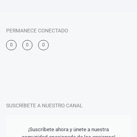
PERMANECE CONECTADO
I
F
Y
n
a
o
s
c
u
t
e
t
a
b
u
g
o
b
r
o
e
a
k
m
-
f
SUSCRÍBETE A NUESTRO CANAL
¡Suscríbete ahora y únete a nuestra