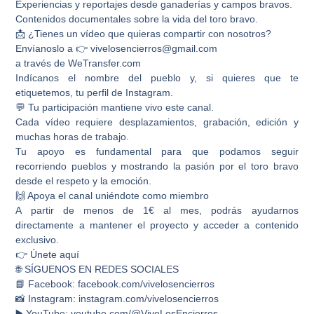
Experiencias y reportajes desde ganaderías y campos bravos.
Contenidos documentales sobre la vida del toro bravo.
📩 ¿Tienes un vídeo que quieras compartir con nosotros?
Envíanoslo a 👉 vivelosencierros@gmail.com
a través de WeTransfer.com
Indícanos el nombre del pueblo y, si quieres que te
etiquetemos, tu perfil de Instagram.
💬 Tu participación mantiene vivo este canal.
Cada vídeo requiere desplazamientos, grabación, edición y
muchas horas de trabajo.
Tu apoyo es fundamental para que podamos seguir
recorriendo pueblos y mostrando la pasión por el toro bravo
desde el respeto y la emoción.
🙌 Apoya el canal uniéndote como miembro
A partir de menos de 1€ al mes, podrás ayudarnos
directamente a mantener el proyecto y acceder a contenido
exclusivo.
👉 Únete aquí
🌐 SÍGUENOS EN REDES SOCIALES
📘 Facebook: facebook.com/vivelosencierros
📸 Instagram: instagram.com/vivelosencierros
▶️ YouTube: youtube.com/@ViveLosEncierros