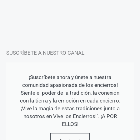
t
e
t
a
b
u
g
o
b
r
o
e
a
k
m
-
f
SUSCRÍBETE A NUESTRO CANAL
¡Suscríbete ahora y únete a nuestra
comunidad apasionada de los encierros!
Siente el poder de la tradición, la conexión
con la tierra y la emoción en cada encierro.
¡Vive la magia de estas tradiciones junto a
nosotros en Vive los Encierros!". ¡A POR
ELLOS!