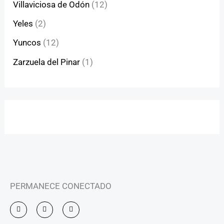
Villaviciosa de Odón
(12)
Yeles
(2)
Yuncos
(12)
Zarzuela del Pinar
(1)
PERMANECE CONECTADO
I
F
Y
n
a
o
s
c
u