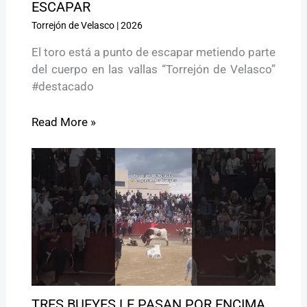
ESCAPAR
Torrejón de Velasco
|
2026
El toro está a punto de escapar metiendo parte
del cuerpo en las vallas “Torrejón de Velasco”
#destacado
Read More »
TRES BUEYES LE PASAN POR ENCIMA