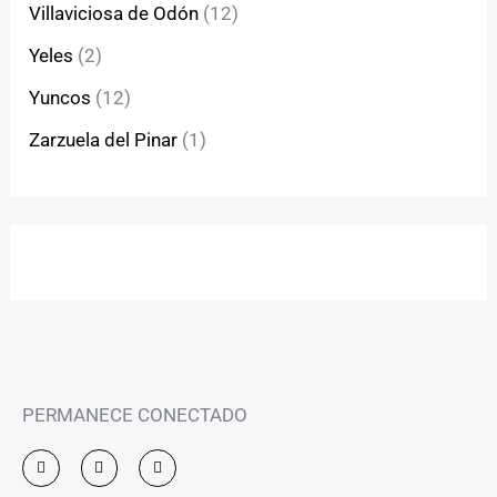
Villaviciosa de Odón
(12)
Yeles
(2)
Yuncos
(12)
Zarzuela del Pinar
(1)
PERMANECE CONECTADO
I
F
Y
n
a
o
s
c
u