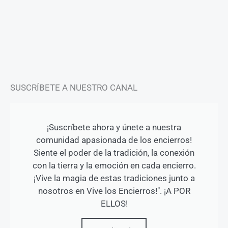
t
e
t
a
b
u
g
o
b
r
o
e
a
k
m
-
f
SUSCRÍBETE A NUESTRO CANAL
¡Suscríbete ahora y únete a nuestra
comunidad apasionada de los encierros!
Siente el poder de la tradición, la conexión
con la tierra y la emoción en cada encierro.
¡Vive la magia de estas tradiciones junto a
nosotros en Vive los Encierros!". ¡A POR
ELLOS!