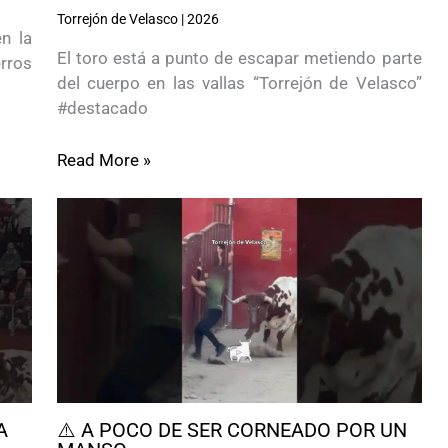
Torrejón de Velasco
|
2026
en la
El toro está a punto de escapar metiendo parte
rros
del cuerpo en las vallas “Torrejón de Velasco”
#destacado
Read More »
A
⚠️ A POCO DE SER CORNEADO POR UN