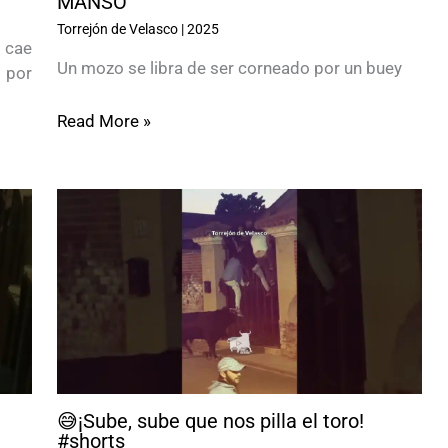
MANSO
Torrejón de Velasco
|
2025
 cae
Un mozo se libra de ser corneado por un buey
 por
Read More »
😅¡Sube, sube que nos pilla el toro!
#shorts