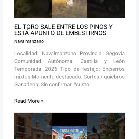
EL TORO SALE ENTRE LOS PINOS Y
ESTÁ APUNTO DE EMBESTIRNOS
Navalmanzano
Localidad: Navalmanzano Provincia: Segovia
Comunidad Autónoma: Castilla y León
Temporada: 2026 Tipo de festejo: Encierros
mixtos Momento destacado: Cortes / quiebros
Ganadería: Sin confirmar #susto…
Read More »