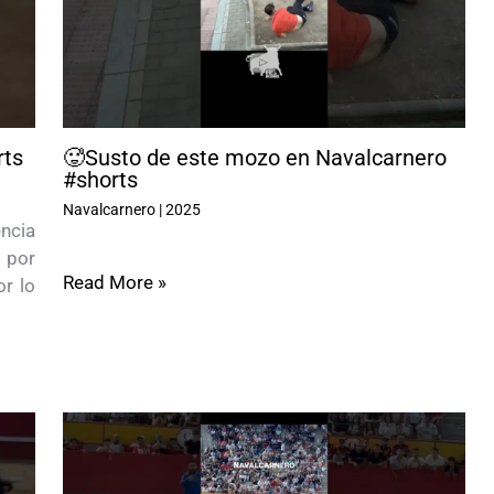
rts
🥵Susto de este mozo en Navalcarnero
#shorts
Navalcarnero
|
2025
ncia
 por
Read More »
r lo