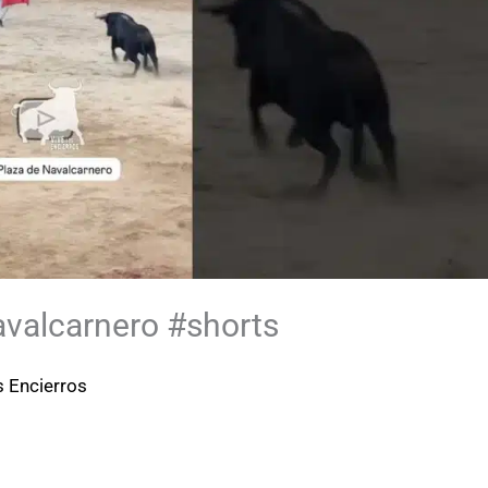
avalcarnero #shorts
s Encierros