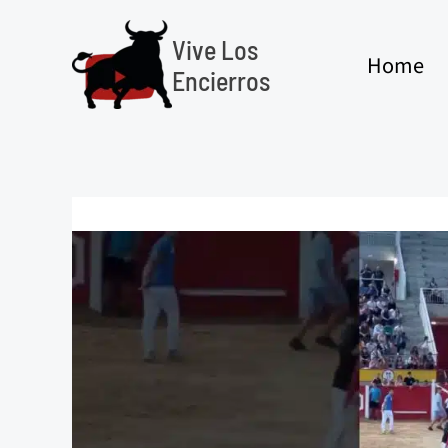
Ir
al
Vive Los
Home
contenido
Encierros