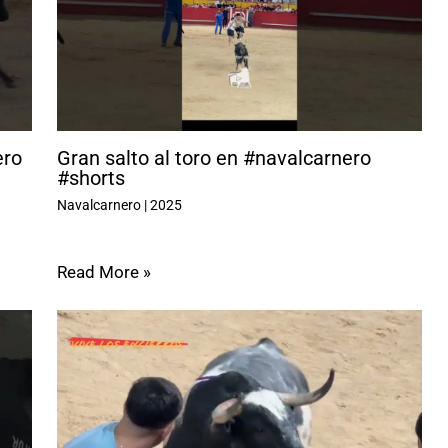
ero
Gran salto al toro en #navalcarnero
#shorts
Navalcarnero
|
2025
Read More »