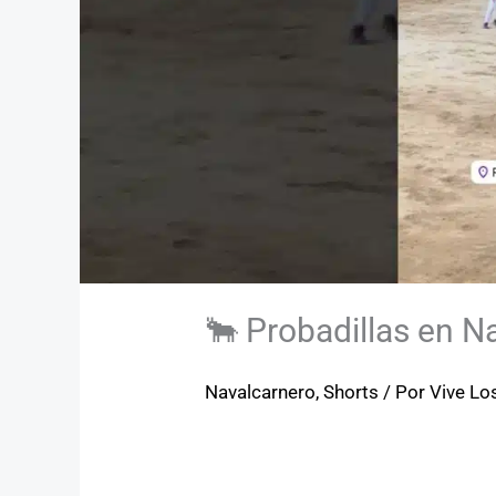
🐂 Probadillas en N
Navalcarnero
,
Shorts
/ Por
Vive Lo