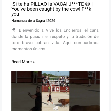
¡Si te ha PILLAO la VACA! J***TE 😅 |
You’ve been caught by the cow! F**k
you
Numancia de la Sagra
|
2026
🎥 Bienvenido a Vive los Encierros, el canal
donde la pasión, el respeto y la tradición del
toro bravo cobran vida. Aquí compartimos
momentos únicos…
Read More »