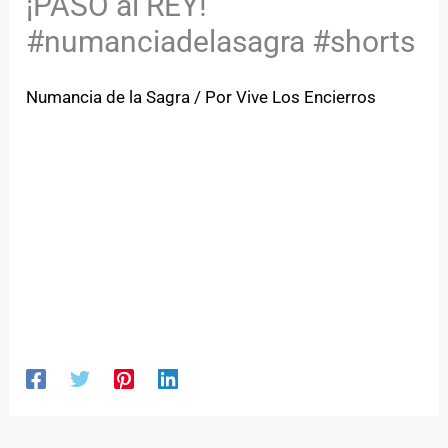
¡PASO al REY!
#numanciadelasagra #shorts
Numancia de la Sagra
/ Por
Vive Los Encierros