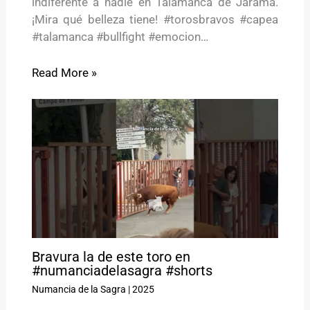
indiferente a nadie en Talamanca de Jarama.
¡Mira qué belleza tiene! #torosbravos #capea
#talamanca #bullfight #emocion…
Read More »
Bravura la de este toro en
#numanciadelasagra #shorts
Numancia de la Sagra
|
2025