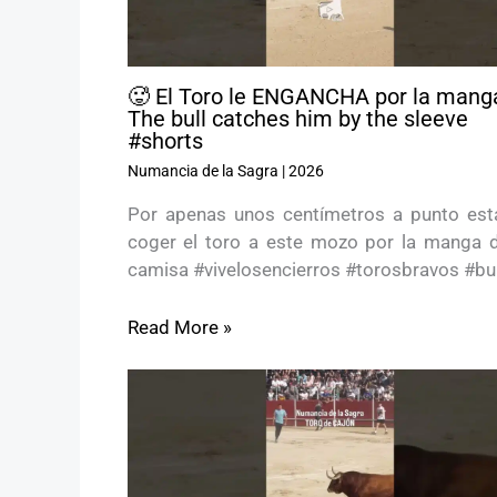
🥵 El Toro le ENGANCHA por la manga
The bull catches him by the sleeve
#shorts
Numancia de la Sagra
|
2026
Por apenas unos centímetros a punto est
coger el toro a este mozo por la manga d
camisa #vivelosencierros #torosbravos #bul
Read More »