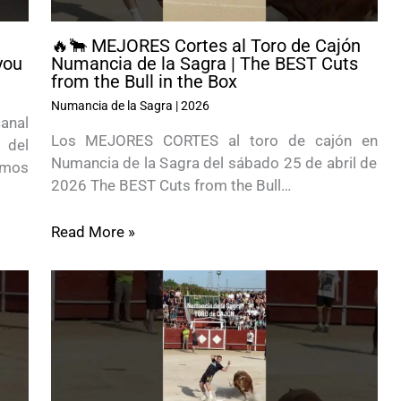
🔥🐂 MEJORES Cortes al Toro de Cajón
you
Numancia de la Sagra | The BEST Cuts
from the Bull in the Box
Numancia de la Sagra
|
2026
anal
Los MEJORES CORTES al toro de cajón en
 del
Numancia de la Sagra del sábado 25 de abril de
imos
2026 The BEST Cuts from the Bull…
Read More »