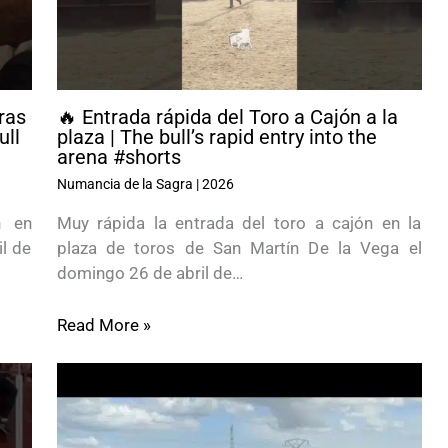
ras
🔥 Entrada rápida del Toro a Cajón a la
ull
plaza | The bull’s rapid entry into the
arena #shorts
Numancia de la Sagra
|
2026
n en
Muy rápida la entrada del toro a cajón en la
l de
plaza de toros de San Martín De la Vega el
domingo 26 de abril de…
Read More »