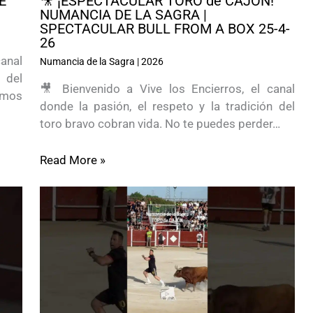
E
🎥 ¡ESPECTACULAR TORO de CAJÓN!
NUMANCIA DE LA SAGRA |
SPECTACULAR BULL FROM A BOX 25-4-
26
anal
Numancia de la Sagra
|
2026
 del
🎥 Bienvenido a Vive los Encierros, el canal
imos
donde la pasión, el respeto y la tradición del
toro bravo cobran vida. No te puedes perder…
Read More »