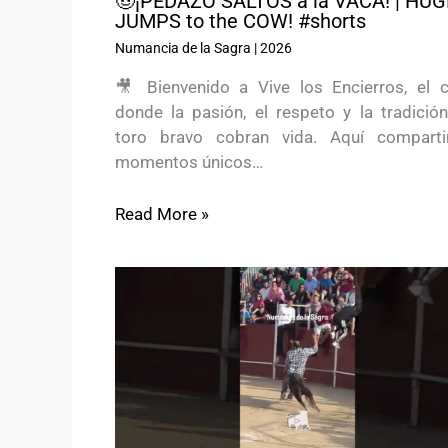
🤠¡PEDAZO SALTOS a la VACA! | HUG
JUMPS to the COW! #shorts
Numancia de la Sagra
|
2026
🎥 Bienvenido a Vive los Encierros, el c
donde la pasión, el respeto y la tradición
toro bravo cobran vida. Aquí compart
momentos únicos…
Read More »