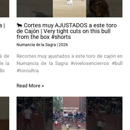
 |
🐂 Cortes muy AJUSTADOS a este toro
de Cajón | Very tight cuts on this bull
from the box #shorts
Numancia de la Sagra
|
2026
á de
Recortes muy ajustados a este toro de cajón en
e la
Numancia de la Sagra #vivelosencierros #bull
ls
#toroultra
Read More »