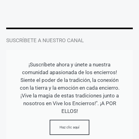
r
o
e
a
k
m
-
f
SUSCRÍBETE A NUESTRO CANAL
¡Suscríbete ahora y únete a nuestra
comunidad apasionada de los encierros!
Siente el poder de la tradición, la conexión
con la tierra y la emoción en cada encierro.
¡Vive la magia de estas tradiciones junto a
nosotros en Vive los Encierros!". ¡A POR
ELLOS!
Haz clic aquí