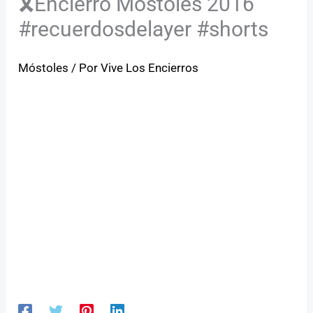
🎗️Encierro Móstoles 2016
#recuerdosdelayer #shorts
Móstoles
/ Por
Vive Los Encierros