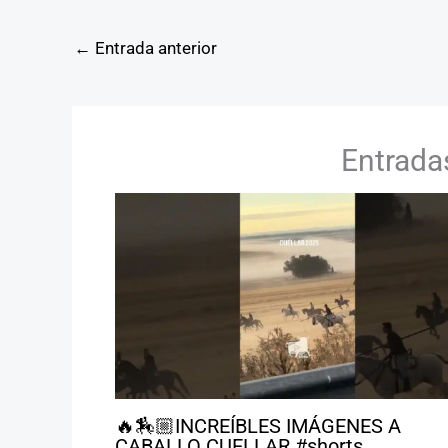
←
Entrada anterior
Entrada
🔥🏇🏼INCREÍBLES IMÁGENES A
CABALLO CUELLAR #shorts