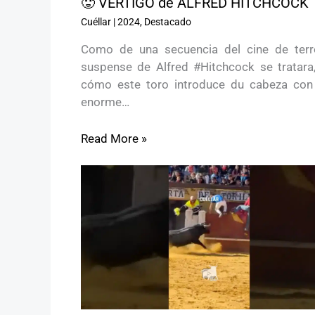
🥵 VÉRTIGO de ALFRED HITCHCOCK
Cuéllar
|
2024
,
Destacado
Como de una secuencia del cine de terr
suspense de Alfred #Hitchcock se tratara,
cómo este toro introduce du cabeza con
enorme…
Read More »