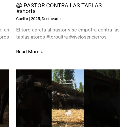
😱 PASTOR CONTRA LAS TABLAS
#shorts
Cuéllar
|
2025
,
Destacado
o en
El toro apreta al pastor y se empotra contra las
oros
tablas #toros #toroultra #vivelosencierros
Read More »