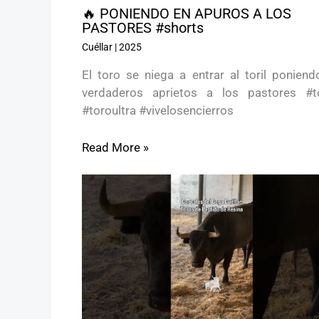
🔥 PONIENDO EN APUROS A LOS
PASTORES #shorts
Cuéllar
|
2025
El toro se niega a entrar al toril poniend
verdaderos aprietos a los pastores #t
#toroultra #vivelosencierros
Read More »