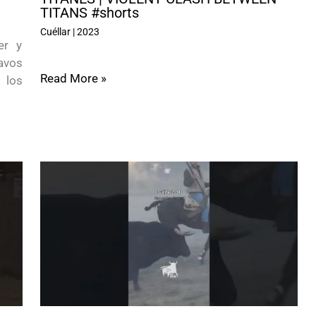
TITANS #shorts
Cuéllar
|
2023
er y
ravos
Read More »
 los