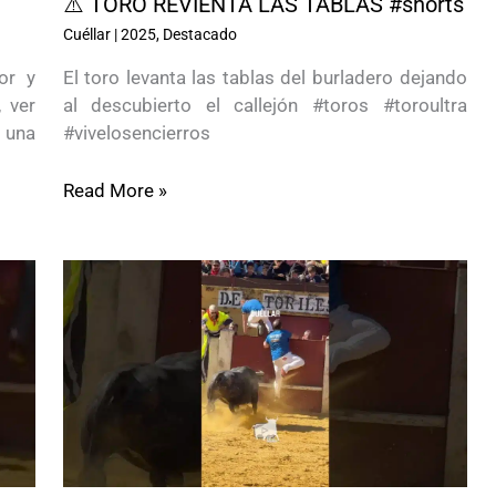
⚠️ TORO REVIENTA LAS TABLAS #shorts
Cuéllar
|
2025
,
Destacado
or y
El toro levanta las tablas del burladero dejando
 ver
al descubierto el callejón #toros #toroultra
 una
#vivelosencierros
Read More »