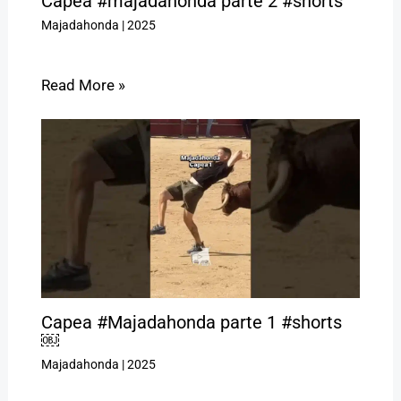
Capea #majadahonda parte 2 #shorts
Majadahonda
|
2025
Read More »
Capea #Majadahonda parte 1 #shorts
￼
Majadahonda
|
2025