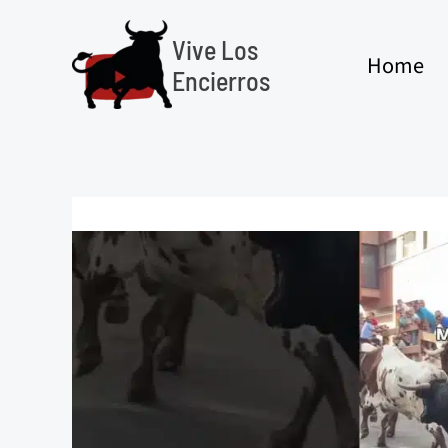
Ir
al
Vive Los
Home
contenido
Encierros