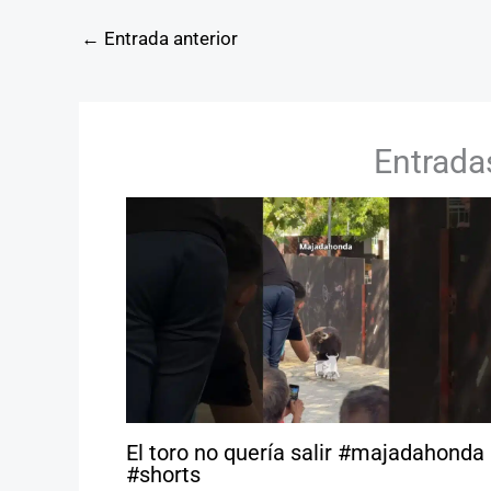
←
Entrada anterior
Entrada
El toro no quería salir #majadahonda
#shorts