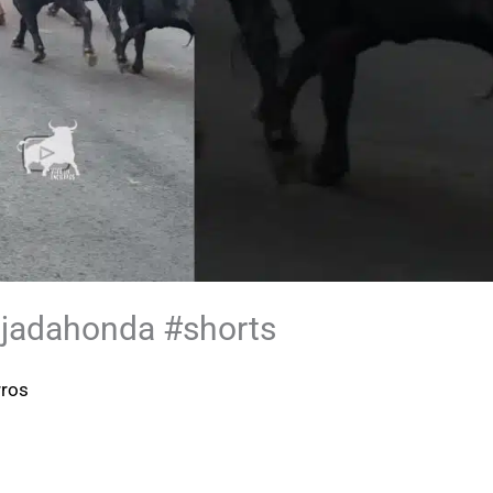
ajadahonda #shorts
rros