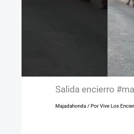
Salida encierro #m
Majadahonda
/ Por
Vive Los Encie