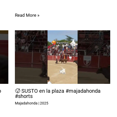
Read More »
o
🥵 SUSTO en la plaza #majadahonda
#shorts
Majadahonda
|
2025