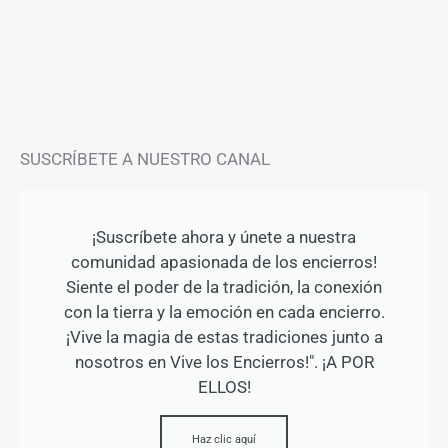
a
b
u
g
o
b
r
o
e
a
k
m
-
f
SUSCRÍBETE A NUESTRO CANAL
¡Suscríbete ahora y únete a nuestra
comunidad apasionada de los encierros!
Siente el poder de la tradición, la conexión
con la tierra y la emoción en cada encierro.
¡Vive la magia de estas tradiciones junto a
nosotros en Vive los Encierros!". ¡A POR
ELLOS!
Haz clic aquí