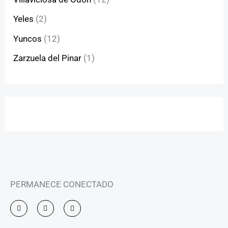
Yeles
(2)
Yuncos
(12)
Zarzuela del Pinar
(1)
PERMANECE CONECTADO
I
F
Y
n
a
o
s
c
u
t
e
t