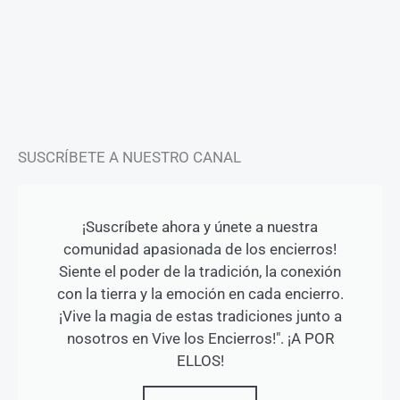
t
e
t
a
b
u
g
o
b
r
o
e
a
k
m
-
f
SUSCRÍBETE A NUESTRO CANAL
¡Suscríbete ahora y únete a nuestra
comunidad apasionada de los encierros!
Siente el poder de la tradición, la conexión
con la tierra y la emoción en cada encierro.
¡Vive la magia de estas tradiciones junto a
nosotros en Vive los Encierros!". ¡A POR
ELLOS!