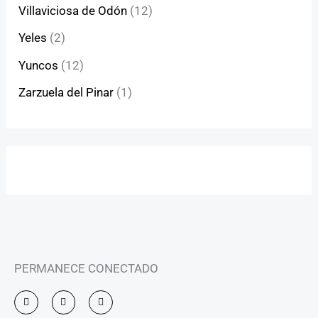
Villaviciosa de Odón
(12)
Yeles
(2)
Yuncos
(12)
Zarzuela del Pinar
(1)
PERMANECE CONECTADO
I
F
Y
n
a
o
s
c
u