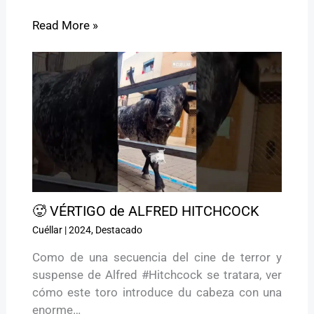
Read More »
🥵 VÉRTIGO de ALFRED HITCHCOCK
Cuéllar
|
2024
,
Destacado
Como de una secuencia del cine de terror y
suspense de Alfred #Hitchcock se tratara, ver
cómo este toro introduce du cabeza con una
enorme…