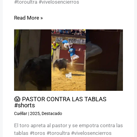
#toroultra #vivelosencierros
Read More »
😱 PASTOR CONTRA LAS TABLAS
#shorts
Cuéllar
|
2025
,
Destacado
El toro apreta al pastor y se empotra contra las
tablas #toros #toroultra #vivelosencierros