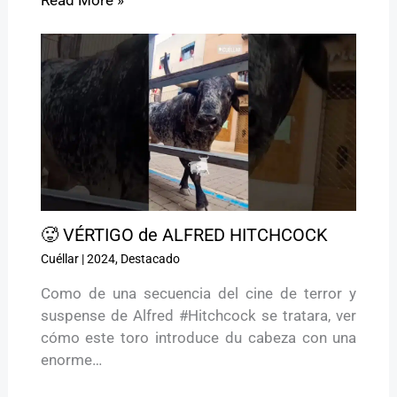
🥵 VÉRTIGO de ALFRED HITCHCOCK
Cuéllar
|
2024
,
Destacado
Como de una secuencia del cine de terror y
suspense de Alfred #Hitchcock se tratara, ver
cómo este toro introduce du cabeza con una
enorme…